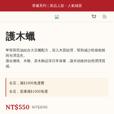
📢 8/3~9/10 全館立香系列滿額贈蘆香插
📢 8/3~9/10 全館立香系列滿額贈蘆香插
澳洲老山神明雕件系列熱銷中
香爐系列｜新品上架・人氣補貨
護木蠟
📢 8/3~9/10 全館立香系列滿額贈蘆香插
🤎荷荷芭油結合大豆蠟配方，深入木質紋理，幫助減少乾燥粗糙
與光澤流失。
適合佛珠、木雕、原木飾品等日常保養，讓木頭維持自然潤澤質
感。
全店，滿$1000免運費
全店，直播滿$1000免運
NT$550
NT$890