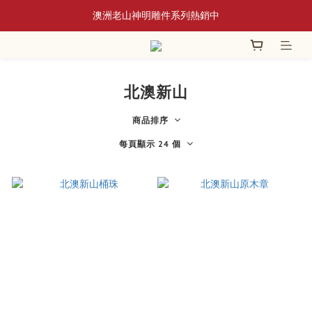
📢 8/3~9/10 全館立香系列滿額贈蘆香插
澳洲老山神明雕件系列熱銷中
香爐系列｜新品上架・人氣補貨
📢 8/3~9/10 全館立香系列滿額贈蘆香插
北澳新山
商品排序
每頁顯示 24 個