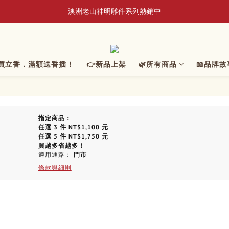
📢 8/3~9/10 全館立香系列滿額贈蘆香插
澳洲老山神明雕件系列熱銷中
香爐系列｜新品上架・人氣補貨
📢 8/3~9/10 全館立香系列滿額贈蘆香插
元買立香．滿額送香插！
👉新品上架
🌿所有商品
📖品牌故
指定商品：
任選 3 件 NT$1,100 元
任選 5 件 NT$1,750 元
買越多省越多！
適用通路：
門市
條款與細則