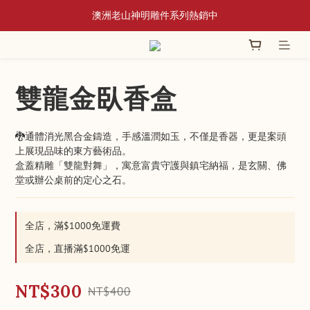
📢 8/3~9/10 全館立香系列滿額贈蘆香插
澳洲老山神明雕件系列熱銷中
香爐系列｜新品上架・人氣補貨
📢 8/3~9/10 全館立香系列滿額贈蘆香插
雙龍金臥香盒
🐉通體消光黑合金鑄造，手感溫潤如玉，不僅是香器，更是案頭
上展現品味的東方藝術品。
盒蓋精雕「雙龍對舞」，寓意富貴守護與鎮宅納福，是玄關、佛
堂或辦公桌前的定心之石。
全店，滿$1000免運費
全店，直播滿$1000免運
NT$300
NT$400