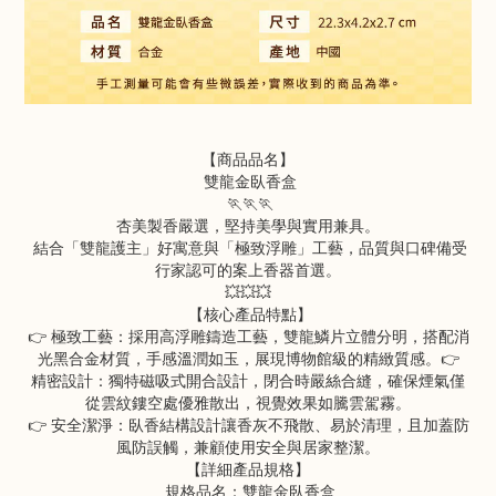
【商品品名】
雙龍金臥香盒
🏃🏃🏃
杏美製香嚴選，堅持美學與實用兼具。
結合「雙龍護主」好寓意與「極致浮雕」工藝，品質與口碑備受
行家認可的案上香器首選。
💥💥💥
【核心產品特點】
👉 極致工藝：採用高浮雕鑄造工藝，雙龍鱗片立體分明，搭配消
光黑合金材質，手感溫潤如玉，展現博物館級的精緻質感。👉
精密設計：獨特磁吸式開合設計，閉合時嚴絲合縫，確保煙氣僅
從雲紋鏤空處優雅散出，視覺效果如騰雲駕霧。
👉 安全潔淨：臥香結構設計讓香灰不飛散、易於清理，且加蓋防
風防誤觸，兼顧使用安全與居家整潔。
【詳細產品規格】
規格品名：雙龍金臥香盒