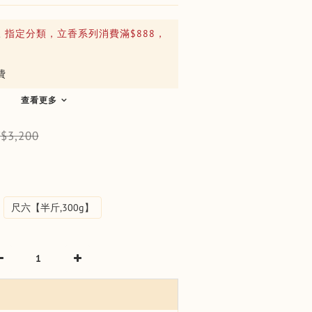
止
指定分類，立香系列消費滿$888，
費
查看更多
$3,200
】
尺六【半斤,300g】