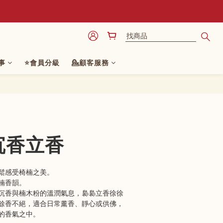
立即購買
事
⭐會員分級
💁顧客服務
沉香立香
鬆感受椅楠之美。
楠香韻。
沉香與楠木粉的溫潤氣息，裊裊立香徐徐
餘香不絕，適合日常薰香、靜心或供佛，
的香氣之中。