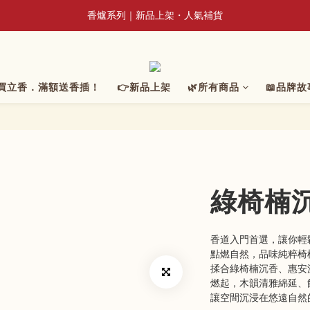
香爐系列｜新品上架・人氣補貨
📢 8/3~9/10 全館立香系列滿額贈蘆香插
📢 8/3~9/10 全館立香系列滿額贈蘆香插
元買立香．滿額送香插！
👉新品上架
🌿所有商品
📖品牌故
綠椅楠
香道入門首選，讓你輕
點燃自然，品味純粹椅
揉合綠椅楠沉香、惠安
燃起，木韻清雅綿延、
讓空間沉浸在悠遠自然