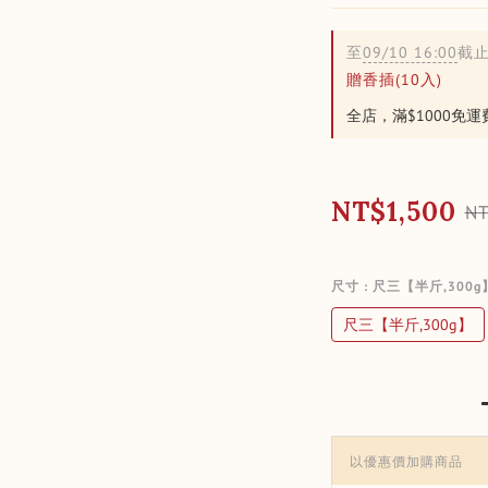
至
09/10 16:00
截
贈香插(10入)
全店，滿$1000免運
NT$1,500
NT
尺寸
: 尺三【半斤,300g
尺三【半斤,300g】
以優惠價加購商品