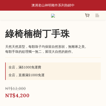
📢 8/3~9/10 全館立香系列滿額贈蘆香插
香爐系列｜新品上架・人氣補貨
📢 8/3~9/10 全館立香系列滿額贈蘆香插
綠椅楠樹丁手珠
天然天然原型，每顆珠子均保留自然形狀，無雕琢之美。
每顆手珠的紋理獨一無二，展現大自然的創作。
全店，滿$1000免運費
全店，直播滿$1000免運
NT$12,000
NT$4,200