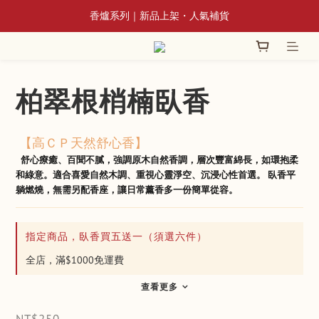
香爐系列｜新品上架・人氣補貨
📢 8/3~9/10 全館立香系列滿額贈蘆香插
📢 8/3~9/10 全館立香系列滿額贈蘆香插
柏翠根梢楠臥香
 【高ＣＰ天然舒心香】
 舒心療癒、百聞不膩，強調原木自然香調，層次豐富綿長，如環抱柔
和綠意。適合喜愛自然木調、重視心靈淨空、沉浸心性首選。 臥香平
躺燃燒，無需另配香座，讓日常薰香多一份簡單從容。
指定商品，臥香買五送一（須選六件）
全店，滿$1000免運費
查看更多
NT$250