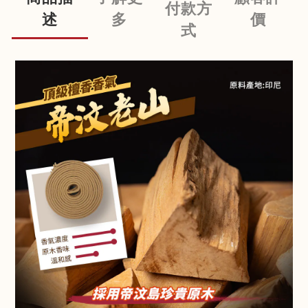
付款方
述
多
價
式