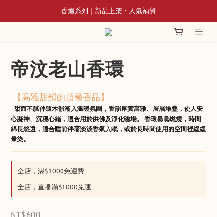
📢 8/3~9/10 全館立香系列滿額贈蘆香插
香爐系列｜新品上架・人氣補貨
📢 8/3~9/10 全館立香系列滿額贈蘆香插
帝汶老山香環
 【高雅甜韻的頂極香品】
 甜而不膩伴隨木韻漸入溫暖氛圍，香韻厚實高雅、層層堆疊，使人安
心凝神、沉穩心緒，適合用於供佛及淨化磁場。 香環裊裊燃燒，時間
綿長悠遠，適合睡前伴著淡淡香氣入眠，或於長時間使用的空間裡緩緩
暈染。
全店，滿$1000免運費
全店，直播滿$1000免運
NT$600