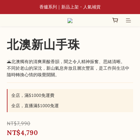
📢 8/3~9/10 全館立香系列滿額贈蘆香插
📢 8/3~9/10 全館立香系列滿額贈蘆香插
澳洲老山神明雕件系列熱銷中
香爐系列｜新品上架・人氣補貨
北澳新山手珠
📢 8/3~9/10 全館立香系列滿額贈蘆香插
🌋北澳獨有的清爽果酸香韻，聞之令人精神振奮、思緒清晰。 
不同於老山的深沈，新山氣息奔放且層次豐富，是工作與生活中
隨時轉換心情的嗅覺開關。
全店，滿$1000免運費
全店，直播滿$1000免運
NT$7,990
NT$4,790