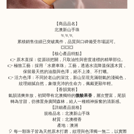
【商品品名】
北澳新山手珠
🏃🏃🏃
累積銷售佳績已突破萬件，品質與口碑備受市場認可。
💥💥💥
【核心產品特點】
👉 原木直採：從源頭把關，只取油性與密度達標的精華部位。
👉 極致工藝：採用「水磨車珠」工藝，透過水流降溫保護木質，
保留最天然的油脂與色澤，絕不上漆、不打蠟。
👉 活力色澤：不同於老山的深沈，新山呈現充滿朝氣的淺褐色，
紋理細膩自然，象徵充沛的生命力，佩戴更顯年輕。
【香韻賞析】
氣韻清爽奔放，初聞帶有北澳獨特的
微酸果香
，層次豐富，尾韻
轉為甘甜，彷彿置身廣闊森林，給人一種精神振奮的清新感。
【詳細產品規格】
規格品名：北澳新山手珠
材質：北澳檀香
產地：澳洲
🎈 每一顆珠子皆為天然原木打磨，紋理與色澤獨一無二，以實際