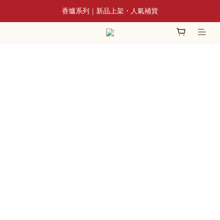
📢 8/3~9/10 全館立香系列滿額贈蘆香插
香爐系列｜新品上架・人氣補貨
📢 8/3~9/10 全館立香系列滿額贈蘆香插